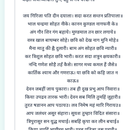
कहत अयोध्यादास तुम, देहु अभय वरदान॥
जय गिरिजा पति दीन दयाला। सदा करत सन्तन प्रतिपाला॥
भाल चन्द्रमा सोहत नीके। कानन कुण्डल नागफनी के॥
अंग गौर शिर गंग बहाये। मुण्डमाल तन छार लगाये॥
वस्त्र खाल बाघम्बर सोहे। छवि को देख नाग मुनि मोहे॥
मैना मातु की ह्वै दुलारी। बाम अंग सोहत छवि न्यारी॥
कर त्रिशूल सोहत छवि भारी। करत सदा शत्रुन क्षयकारी॥
नन्दि गणेश सोहै तहँ कैसे। सागर मध्य कमल हैं जैसे॥
कार्तिक श्याम और गणराऊ। या छवि को कहि जात न
काऊ॥
देवन जबहीं जाय पुकारा। तब ही दुख प्रभु आप निवारा॥
किया उपद्रव तारक भारी। देवन सब मिलि तुमहिं जुहारी॥
तुरत षडानन आप पठायउ। लव निमेष महं मारि गिरायउ॥
आप जलंधर असुर संहारा। सुयश तुम्हार विदित संसारा॥
त्रिपुरासुर सन युद्ध मचाई। सबहिं कृपा कर लीन बचाई॥