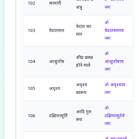
102
कामारी
शत्रु
नमः
ॐ
वेदांत का
103
वेदांतसार
वेदांतसाराय
सार
नमः
ॐ
शीघ्र प्रसन्न
104
आशुतोष
आशुतोषाय
होने वाले
नमः
अदृश्य
ॐ अदृश्याय
105
अदृश्य
स्वरूप
नमः
ॐ
आदि गुरु
106
दक्षिणामूर्ति
दक्षिणामूर्तये
रूप
नमः