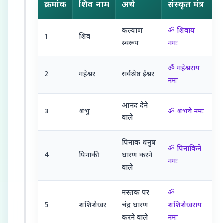
क्रमांक
शिव नाम
अर्थ
संस्कृत मंत्र
कल्याण
ॐ शिवाय
1
शिव
स्वरूप
नमः
ॐ महेश्वराय
2
महेश्वर
सर्वश्रेष्ठ ईश्वर
नमः
आनंद देने
3
शंभु
ॐ शंभवे नमः
वाले
पिनाक धनुष
ॐ पिनाकिने
4
पिनाकी
धारण करने
नमः
वाले
मस्तक पर
ॐ
5
शशिशेखर
चंद्र धारण
शशिशेखराय
करने वाले
नमः