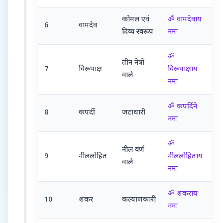
कोमल एवं
ॐ वामदेवाय
6
वामदेव
दिव्य स्वरूप
नमः
ॐ
तीन नेत्रों
7
विरूपाक्ष
विरूपाक्षाय
वाले
नमः
ॐ कपर्दिने
8
कपर्दी
जटाधारी
नमः
ॐ
नील वर्ण
9
नीललोहित
नीललोहिताय
वाले
नमः
ॐ शंकराय
10
शंकर
कल्याणकारी
नमः