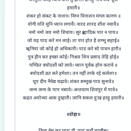
अस्तुति केहि विधि करौं तुम्हारी। क्षमहु नाथ अब चूक
हमारी॥
शंकर हो संकट के नाशन। विघ्न विनाशन मंगल कारण ॥
योगी यति मुनि ध्यान लगावैं। नारद शारद शीश नवावैं॥
नमो नमो जय नमो शिवाय। सुर ब्रह्मादिक पार न पाय॥
जो यह पाठ करे मन लाई। ता पार होत है शम्भु सहाई॥
ॠनिया जो कोई हो अधिकारी। पाठ करे सो पावन हारी॥
पुत्र हीन कर इच्छा कोई। निश्चय शिव प्रसाद तेहि होई॥
पण्डित त्रयोदशी को लावे। ध्यान पूर्वक होम करावे ॥
त्रयोदशी व्रत करे हमेशा। तन नहीं ताके रहे कलेशा॥
धूप दीप नैवेद्य चढ़ावे। शंकर सम्मुख पाठ सुनावे॥
जन्म जन्म के पाप नसावे। अन्तधाम शिवपुर में पावे॥
कहत अयोध्या आस तुम्हारी। जानि सकल दुःख हरहु हमारी॥
॥दोहा॥