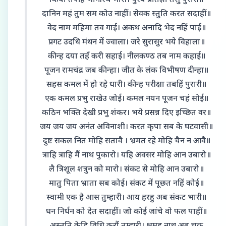
किया तपहिं भागीरथ भारी। पुरब प्रतिज्ञा तसु पुरारी॥
दानिन महं तुम सम कोउ नाहीं। सेवक स्तुति करत सदाहीं॥
वेद नाम महिमा तव गाई। अकथ अनादि भेद नहिं पाई॥
प्रगट उदधि मंथन में ज्वाला। जरे सुरासुर भये विहाला॥
कीन्ह दया तहँ करी सहाई। नीलकण्ठ तब नाम कहाई॥
पूजन रामचंद्र जब कीन्हा। जीत के लंक विभीषण दीन्हा॥
सहस कमल में हो रहे धारी। कीन्ह परीक्षा तबहिं पुरारी॥
एक कमल प्रभु राखेउ जोई। कमल नयन पूजन चहं सोई॥
कठिन भक्ति देखी प्रभु शंकर। भये प्रसन्न दिए इच्छित वर॥
जय जय जय अनंत अविनाशी। करत कृपा सब के घटवासी॥
दुष्ट सकल नित मोहि सतावै । भ्रमत रहे मोहि चैन न आवै॥
त्राहि त्राहि मैं नाथ पुकारो। यहि अवसर मोहि आन उबारो॥
लै त्रिशूल शत्रुन को मारो। संकट से मोहि आन उबारो॥
मातु पिता भ्राता सब कोई। संकट में पूछत नहिं कोई॥
स्वामी एक है आस तुम्हारी। आय हरहु अब संकट भारी॥
धन निर्धन को देत सदाहीं। जो कोई जांचे वो फल पाहीं॥