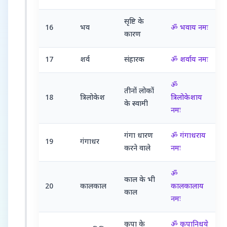
सृष्टि के
16
भव
ॐ भवाय नमः
कारण
17
शर्व
संहारक
ॐ शर्वाय नमः
ॐ
तीनों लोकों
18
त्रिलोकेश
त्रिलोकेशाय
के स्वामी
नमः
गंगा धारण
ॐ गंगाधराय
19
गंगाधर
करने वाले
नमः
ॐ
काल के भी
20
कालकाल
कालकालाय
काल
नमः
कृपा के
ॐ कृपानिधये